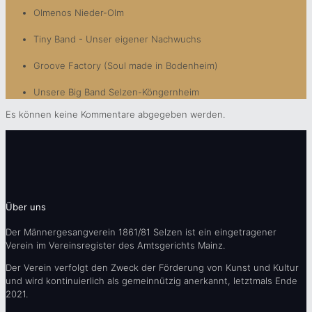
Olmenos Nieder-Olm
Tiny Band - Unser eigener Nachwuchs
Groove Factory (Soul made in Bodenheim)
Unsere Big Band Selzen-Köngernheim
Es können keine Kommentare abgegeben werden.
Über uns
Der Männergesangverein 1861/81 Selzen ist ein eingetragener
Verein im Vereinsregister des Amtsgerichts Mainz.
Der Verein verfolgt den Zweck der Förderung von Kunst und Kultur
und wird kontinuierlich als gemeinnützig anerkannt, letztmals Ende
2021.